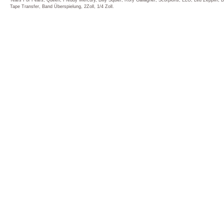
Tears For Fears, Queen, Freddy Mercury, Billy Squier, Rory Gallagher, Scorpions, ELO, Led Zepplin
Tape Transfer, Band Überspielung, 2Zoll, 1/4 Zoll.