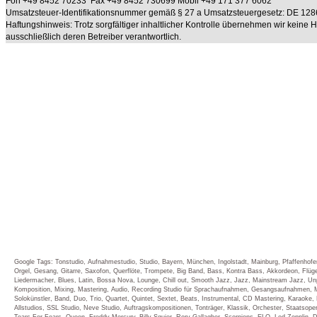
Fon +49 8452 70233 Fax +49 8452 730699 Mobil +49 171 377 6062
Umsatzsteuer-Identifikationsnummer gemäß § 27 a Umsatzsteuergesetz: DE 12
Haftungshinweis: Trotz sorgfältiger inhaltlicher Kontrolle übernehmen wir keine Haf
ausschließlich deren Betreiber verantwortlich.
Google Tags: Tonstudio, Aufnahmestudio, Studio, Bayern, München, Ingolstadt, Mainburg, Pfaffenhofe
Orgel, Gesang, Gitarre, Saxofon, Querflöte, Trompete, Big Band, Bass, Kontra Bass, Akkordeon, Flü
Liedermacher, Blues, Latin, Bossa Nova, Lounge, Chill out, Smooth Jazz, Jazz, Mainstream Jazz, 
Komposition, Mixing, Mastering, Audio, Recording Studio für Sprachaufnahmen, Gesangsaufnahmen, M
Solokünstler, Band, Duo, Trio, Quartet, Quintet, Sextet, Beats, Instrumental, CD Mastering, Karaoke
Allstudios, SSL Studio, Neve Studio, Auftragskompositionen, Tonträger, Klassik, Orchester, Staats